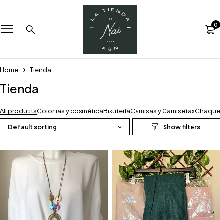
0
Home
Tienda
Tienda
All products
Colonias y cosmética
Bisutería
Camisas y Camisetas
Chaquet
Default sorting