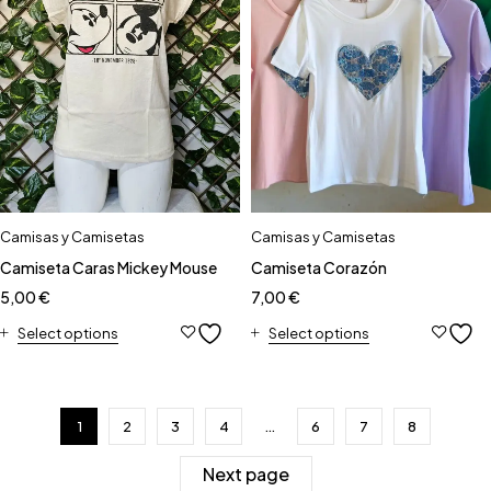
Camisas y Camisetas
Camisas y Camisetas
Camiseta Caras Mickey Mouse
Camiseta Corazón
5,00
€
7,00
€
Select options
Select options
1
2
3
4
…
6
7
8
Next page