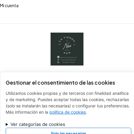
Mi cuenta
Para cualquier duda
contactarnos por WhatsApp
Gestionar el consentimiento de las cookies
+34 608517240
Utilizamos cookies propias y de terceros con finalidad analítica
info@latiendadenai.com
y de marketing. Puedes aceptar todas las cookies, rechazarlas
(solo se instalarán las necesarias) o configurar tus preferencias.
FINANCIADO POR LA UNIÓN EUROPEA CON EL PROGRAMA KIT
Más información en la
política de cookies
.
DIGITAL POR LOS FONDOS NEXT GENERATION (EU) DEL MECANISMO
Ver categorías de cookies
DE RECUPERACIÓN Y RESILENCIA
Solo las necesarias